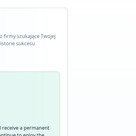
z firmy szukające Twojej
istorie sukcesu
nd receive a permanent
ontinue to enjoy the