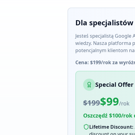
Dla specjalistów
Jesteś specjalistą Google
wiedzy. Nasza platforma 
potencjalnym klientom na 
Cena: $199/rok za wyróż
Special Offer
$99
$199
/rok
Oszczędź $100/rok d
Lifetime Discount:
discount on your sub