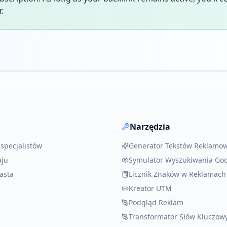
.
Narzędzia
 specjalistów
Generator Tekstów Reklamow
aju
Symulator Wyszukiwania Go
asta
Licznik Znaków w Reklamach
Kreator UTM
Podgląd Reklam
Transformator Słów Kluczow