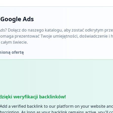
 Google Ads
 Ads? Dołącz do naszego katalogu, aby zostać odkrytym prze
pomaga prezentować Twoje umiejętności, doświadczenie i h
całym świecie.
nioną ofertę
zięki weryfikacji backlinków!
Add a verified backlink to our platform on your website a
scription. As long as your backlink remains active, you'll c